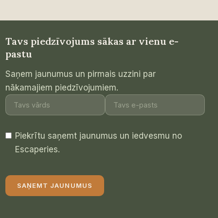
KĀ
DABAS
CEĻOJUMI
MAZĀS
Tavs piedzīvojums sākas ar vienu e-
GRUPĀS
pastu
MAINA
TEVI
Saņem jaunumus un pirmais uzzini par
nākamajiem piedzīvojumiem.
Piekrītu saņemt jaunumus un iedvesmu no
Escaperies.
SAŅEMT JAUNUMUS