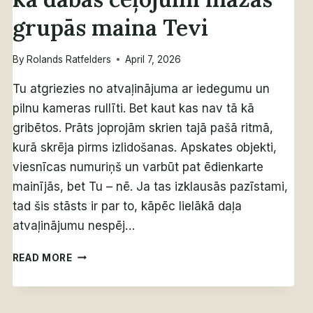
grupās maina Tevi
By
Rolands Ratfelders
April 7, 2026
Tu atgriezies no atvaļinājuma ar iedegumu un
pilnu kameras rullīti. Bet kaut kas nav tā kā
gribētos. Prāts joprojām skrien tajā pašā ritmā,
kurā skrēja pirms izlidošanas. Apskates objekti,
viesnīcas numuriņš un varbūt pat ēdienkarte
mainījās, bet Tu – nē. Ja tas izklausās pazīstami,
tad šis stāsts ir par to, kāpēc lielākā daļa
atvaļinājumu nespēj…
VAIRĀK
READ MORE
NEKĀ
TIKAI
ATPŪTA: