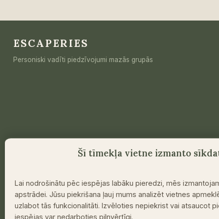
8
VIETAS
PIEDZĪVOJUMAM
DABĀ
ESCAPERIES
Personiski vadīti piedzīvojumi mazās grupās
Šī tīmekļa vietne izmanto sīkda
Lai nodrošinātu pēc iespējas labāku pieredzi, mēs izmantoja
apstrādei. Jūsu piekrišana ļauj mums analizēt vietnes apme
uzlabot tās funkcionalitāti. Izvēloties nepiekrist vai atsaucot 
iespējas var nedarboties pilnvērtīgi.