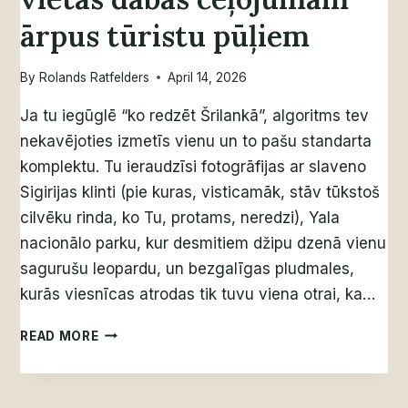
ārpus tūristu pūļiem
By
Rolands Ratfelders
April 14, 2026
Ja tu iegūglē “ko redzēt Šrilankā”, algoritms tev
nekavējoties izmetīs vienu un to pašu standarta
komplektu. Tu ieraudzīsi fotogrāfijas ar slaveno
Sigirijas klinti (pie kuras, visticamāk, stāv tūkstoš
cilvēku rinda, ko Tu, protams, neredzi), Yala
nacionālo parku, kur desmitiem džipu dzenā vienu
sagurušu leopardu, un bezgalīgas pludmales,
kurās viesnīcas atrodas tik tuvu viena otrai, ka…
KO
READ MORE
REDZĒT
ŠRILANKĀ:
5