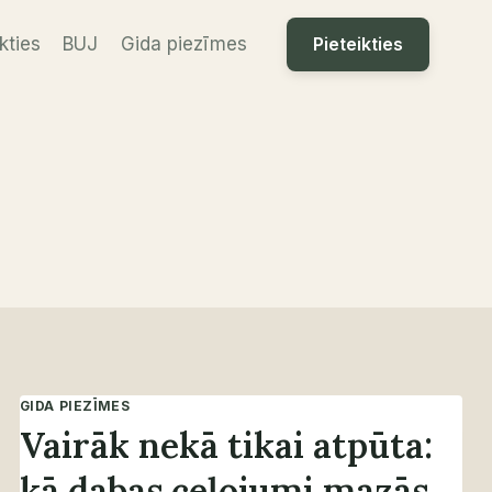
Pieteikties
kties
BUJ
Gida piezīmes
GIDA PIEZĪMES
Vairāk nekā tikai atpūta:
kā dabas ceļojumi mazās