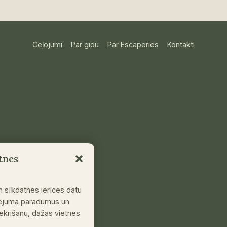
VIETAS
DABAS
CEĻOJUMAM
ĀRPUS
Ceļojumi
Par gidu
Par Escaperies
Kontakti
TŪRISTU
PŪĻIEM
tnes
m sīkdatnes ierīces datu
klējuma paradumus un
piekrišanu, dažas vietnes