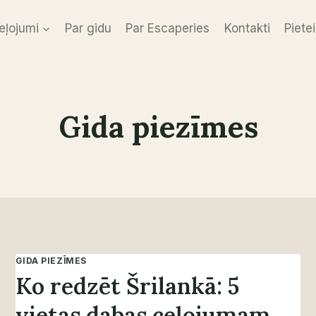
eļojumi
Par gidu
Par Escaperies
Kontakti
Pietei
Gida piezīmes
GIDA PIEZĪMES
Ko redzēt Šrilankā: 5
vietas dabas ceļojumam