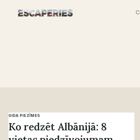
Skip
C
to
content
GIDA PIEZĪMES
Ko redzēt Albānijā: 8
vietas piedzīvojumam