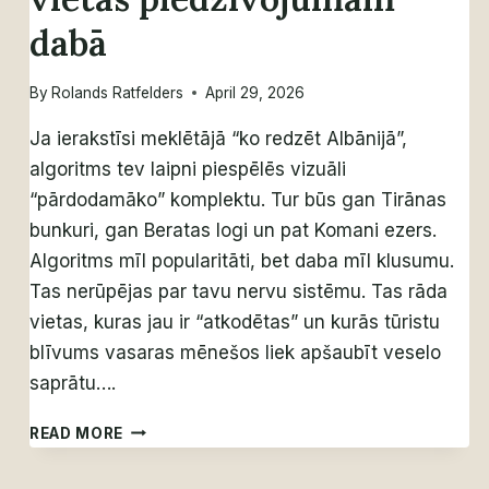
dabā
By
Rolands Ratfelders
April 29, 2026
Ja ierakstīsi meklētājā “ko redzēt Albānijā”,
algoritms tev laipni piespēlēs vizuāli
“pārdodamāko” komplektu. Tur būs gan Tirānas
bunkuri, gan Beratas logi un pat Komani ezers.
Algoritms mīl popularitāti, bet daba mīl klusumu.
Tas nerūpējas par tavu nervu sistēmu. Tas rāda
vietas, kuras jau ir “atkodētas” un kurās tūristu
blīvums vasaras mēnešos liek apšaubīt veselo
saprātu….
KO
READ MORE
REDZĒT
ALBĀNIJĀ: