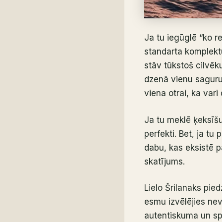
Ja tu iegūglē “ko r
standarta komplektu.
stāv tūkstoš cilvēk
dzenā vienu saguru
viena otrai, ka vari
Ja tu meklē ķeksīšu
perfekti. Bet, ja tu
dabu, kas eksistē pa
skatījums.
Lielo Šrilanaks pie
esmu izvēlējies nev
autentiskuma un spē