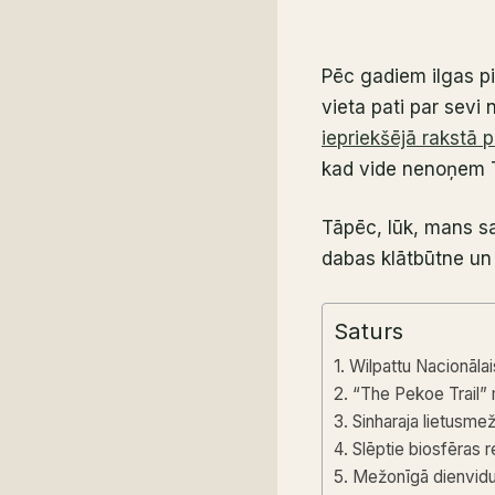
Pēc gadiem ilgas pi
vieta pati par sevi
iepriekšējā rakstā 
kad vide nenoņem T
Tāpēc, lūk, mans sar
dabas klātbūtne un
Saturs
1. Wilpattu Nacionāla
2. “The Pekoe Trail” 
3. Sinharaja lietusme
4. Slēptie biosfēras 
5. Mežonīgā dienvidu