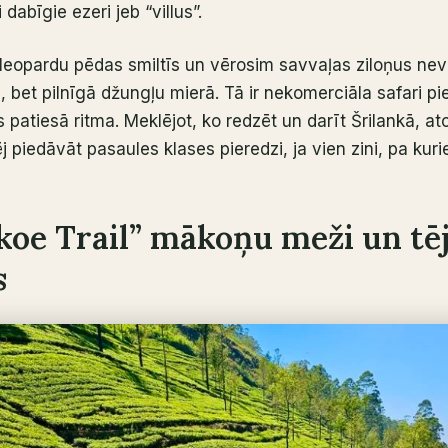
 dabīgie ezeri jeb “villus”.
eopardu pēdas smiltīs un vērosim savvaļas ziloņus nevis
 bet pilnīgā džungļu mierā. Tā ir nekomerciāla safari pi
 patiesā ritma. Meklējot, ko redzēt un darīt Šrilankā, atc
j piedāvāt pasaules klases pieredzi, ja vien zini, pa kur
koe Trail” mākoņu meži un tē
s