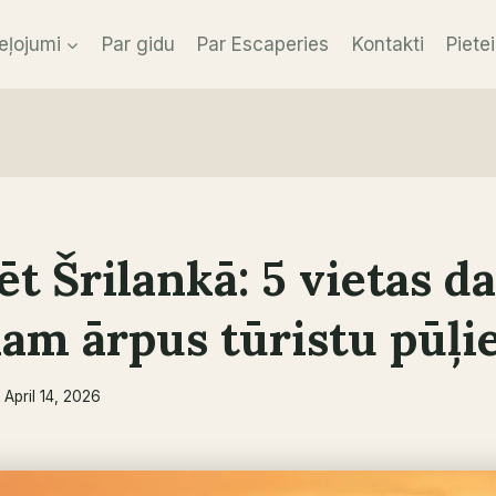
eļojumi
Par gidu
Par Escaperies
Kontakti
Pietei
ēt Šrilankā: 5 vietas d
am ārpus tūristu pūļ
April 14, 2026