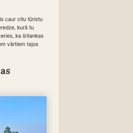
 caur citu tūristu
eredze, kurā tu
eries, ka šrilankas
iem vārtiem tajos
jas