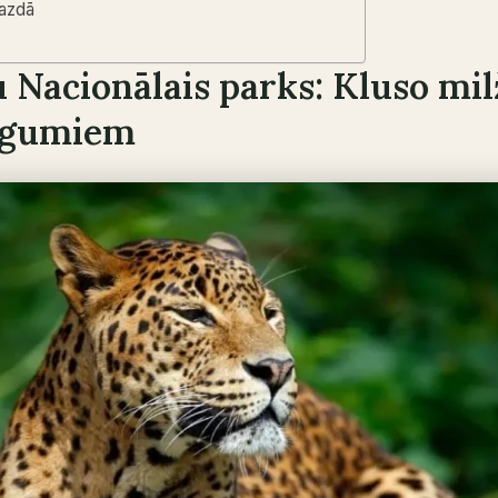
lazdā
u Nacionālais parks: Kluso mil
ēgumiem