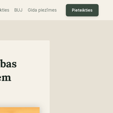
Pieteikties
kties
BUJ
Gida piezīmes
abas
iem