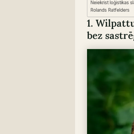
Neiekrist loģistikas s
Rolands Ratfelders
1. Wilpatt
bez sastr