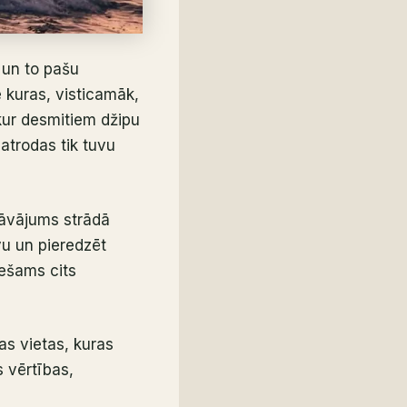
 un to pašu
e kuras, visticamāk,
 kur desmitiem džipu
atrodas tik tuvu
edāvājums strādā
lvu un pieredzēt
iešams cits
as vietas, kuras
s vērtības,