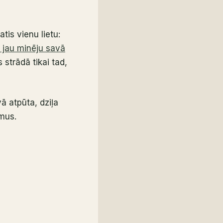
is vienu lietu:
 jau minēju savā
strādā tikai tad,
vā atpūta, dziļa
mus.