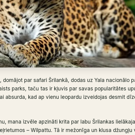
u, domājot par safari Šrilankā, dodas uz Yala nacionālo p
aists parks, taču tas ir kļuvis par savas popularitātes up
ai absurda, kad ap vienu leopardu izveidojas desmit dī
nu, mana izvēle apzināti krita par labu Šrilankas lielāk
ļrietumos – Wilpattu. Tā ir mežonīga un klusa džungļu 