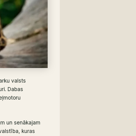
arku valsts
uri. Dabas
zeļmotoru
ajam un senākajam
valstība, kuras