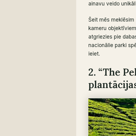
ainavu veido unikāli
Šeit mēs meklēsim l
kameru objektīviem,
atgriezies pie dabas
nacionālie parki spē
ieiet.
2. “The Pe
plantācija