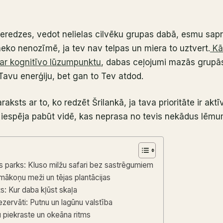
eredzes, vedot nelielas cilvēku grupas dabā, esmu saprat
 neko nenozīmē, ja tev nav telpas un miera to uztvert.
Kā
par kognitīvo lūzumpunktu
, dabas ceļojumi mazās grupās 
avu enerģiju, bet gan to Tev atdod.
aksts ar to, ko redzēt Šrilankā, ja tava prioritāte ir aktī
 iespēja pabūt vidē, kas neprasa no tevis nekādus lēmu
is parks: Kluso milžu safari bez sastrēgumiem
mākoņu meži un tējas plantācijas
žs: Kur daba kļūst skaļa
rezervāti: Putnu un lagūnu valstība
 piekraste un okeāna ritms