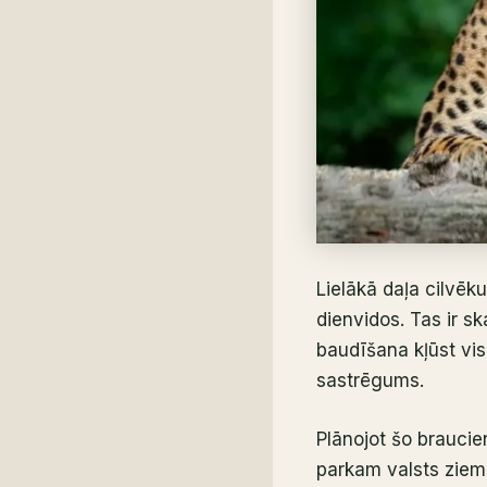
Lielākā daļa cilvēk
dienvidos. Tas ir sk
baudīšana kļūst vis
sastrēgums.
Plānojot šo braucie
parkam valsts zieme