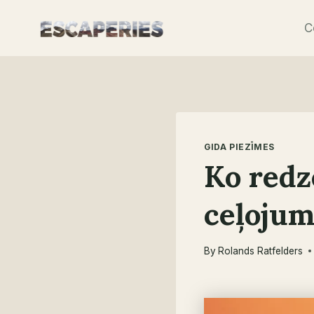
Skip
C
to
content
GIDA PIEZĪMES
Ko redz
ceļojum
By
Rolands Ratfelders