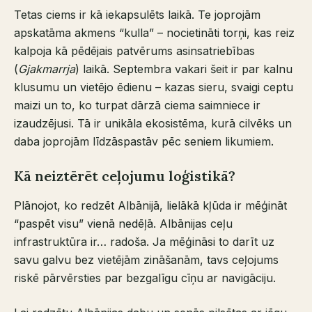
Tetas ciems ir kā iekapsulēts laikā. Te joprojām
apskatāma akmens “kulla” – nocietināti torņi, kas reiz
kalpoja kā pēdējais patvērums asinsatriebības
(
Gjakmarrja
) laikā. Septembra vakari šeit ir par kalnu
klusumu un vietējo ēdienu – kazas sieru, svaigi ceptu
maizi un to, ko turpat dārzā ciema saimniece ir
izaudzējusi. Tā ir unikāla ekosistēma, kurā cilvēks un
daba joprojām līdzāspastāv pēc seniem likumiem.
Kā neiztērēt ceļojumu loģistikā?
Plānojot, ko redzēt Albānijā, lielākā kļūda ir mēģināt
“paspēt visu” vienā nedēļā. Albānijas ceļu
infrastruktūra ir… radoša. Ja mēģināsi to darīt uz
savu galvu bez vietējām zināšanām, tavs ceļojums
riskē pārvērsties par bezgalīgu cīņu ar navigāciju.