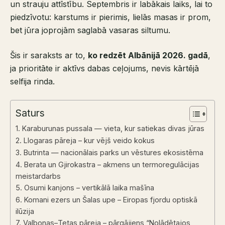
un strauju attīstību. Septembris ir labākais laiks, lai to
piedzīvotu: karstums ir pierimis, lielās masas ir prom,
bet jūra joprojām saglabā vasaras siltumu.
Šis ir saraksts ar to,
ko redzēt Albānijā 2026. gadā
,
ja prioritāte ir aktīvs dabas ceļojums, nevis kārtējā
selfija rinda.
Saturs
1. Karaburunas pussala — vieta, kur satiekas divas jūras
2. Llogaras pāreja – kur vējš veido kokus
3. Butrinta — nacionālais parks un vēstures ekosistēma
4. Berata un Gjirokastra – akmens un termoregulācijas
meistardarbs
5. Osumi kanjons – vertikālā laika mašīna
6. Komani ezers un Šalas upe – Eiropas fjordu optiskā
ilūzija
7. Valbonas–Tetas pāreja – pārgājiens “Nolādētajos