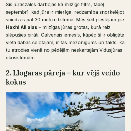
Šīs jūraszāles darbojas kā milzīgs filtrs, tādēļ
septembrī, kad jūra ir mierīga, redzamība snorkelējot
sniedzas pat 30 metru dziļumā. Mēs šeit piestājam pie
Haxhi Ali alas
– milzīgas jūras grotas, kurā reiz
slēpušies pirāti. Galvenais iemesls, kāpēc šī ir obligāta
vieta dabas ceļotājam, ir tās mežonīgums un fakts, ka
tu atrodies vienā no pēdējām neskartajām Vidusjūras
ekosistēmām.
2. Llogaras pāreja – kur vējš veido
kokus