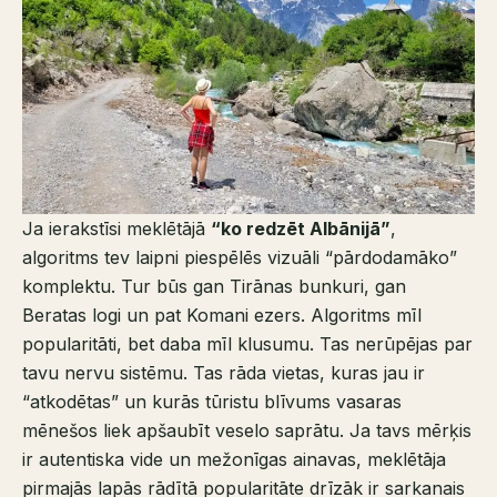
Ja ierakstīsi meklētājā
“ko redzēt Albānijā”
,
algoritms tev laipni piespēlēs vizuāli “pārdodamāko”
komplektu. Tur būs gan Tirānas bunkuri, gan
Beratas logi un pat Komani ezers. Algoritms mīl
popularitāti, bet daba mīl klusumu. Tas nerūpējas par
tavu nervu sistēmu. Tas rāda vietas, kuras jau ir
“atkodētas” un kurās tūristu blīvums vasaras
mēnešos liek apšaubīt veselo saprātu. Ja tavs mērķis
ir autentiska vide un mežonīgas ainavas, meklētāja
pirmajās lapās rādītā popularitāte drīzāk ir sarkanais