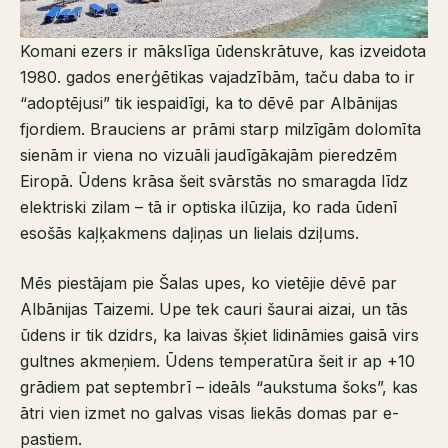
Komani ezers ir mākslīga ūdenskrātuve, kas izveidota
1980. gados enerģētikas vajadzībām, taču daba to ir
“adoptējusi” tik iespaidīgi, ka to dēvē par Albānijas
fjordiem. Brauciens ar prāmi starp milzīgām dolomīta
sienām ir viena no vizuāli jaudīgākajām pieredzēm
Eiropā. Ūdens krāsa šeit svārstās no smaragda līdz
elektriski zilam – tā ir optiska ilūzija, ko rada ūdenī
esošās kaļķakmens daļiņas un lielais dziļums.
Mēs piestājam pie Šalas upes, ko vietējie dēvē par
Albānijas Taizemi. Upe tek cauri šaurai aizai, un tās
ūdens ir tik dzidrs, ka laivas šķiet lidināmies gaisā virs
gultnes akmeņiem. Ūdens temperatūra šeit ir ap +10
grādiem pat septembrī – ideāls “aukstuma šoks”, kas
ātri vien izmet no galvas visas liekās domas par e-
pastiem.