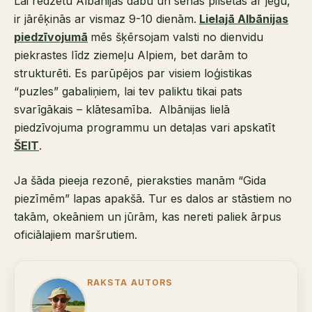
Lai redzētu Albānijas dabu un senās pilsētas ar jēgu,
ir jārēķinās ar vismaz 9-10 dienām.
Lielajā Albānijas
piedzīvojumā
mēs šķērsojam valsti no dienvidu
piekrastes līdz ziemeļu Alpiem, bet darām to
strukturēti. Es parūpējos par visiem loģistikas
“puzles” gabaliņiem, lai tev paliktu tikai pats
svarīgākais – klātesamība. Albānijas lielā
piedzīvojuma programmu un detaļas vari apskatīt
ŠEIT
.
Ja šāda pieeja rezonē, pieraksties manām “Gida
piezīmēm” lapas apakšā. Tur es dalos ar stāstiem no
takām, okeāniem un jūrām, kas nereti paliek ārpus
oficiālajiem maršrutiem.
RAKSTA AUTORS