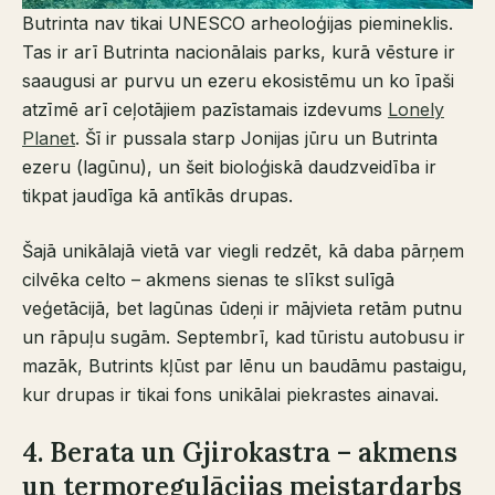
Butrinta nav tikai UNESCO arheoloģijas piemineklis.
Tas ir arī Butrinta nacionālais parks, kurā vēsture ir
saaugusi ar purvu un ezeru ekosistēmu un ko īpaši
atzīmē arī ceļotājiem pazīstamais izdevums
Lonely
Planet
. Šī ir pussala starp Jonijas jūru un Butrinta
ezeru (lagūnu), un šeit bioloģiskā daudzveidība ir
tikpat jaudīga kā antīkās drupas.
Šajā unikālajā vietā var viegli redzēt, kā daba pārņem
cilvēka celto – akmens sienas te slīkst sulīgā
veģetācijā, bet lagūnas ūdeņi ir mājvieta retām putnu
un rāpuļu sugām. Septembrī, kad tūristu autobusu ir
mazāk, Butrints kļūst par lēnu un baudāmu pastaigu,
kur drupas ir tikai fons unikālai piekrastes ainavai.
4. Berata un Gjirokastra – akmens
un termoregulācijas meistardarbs