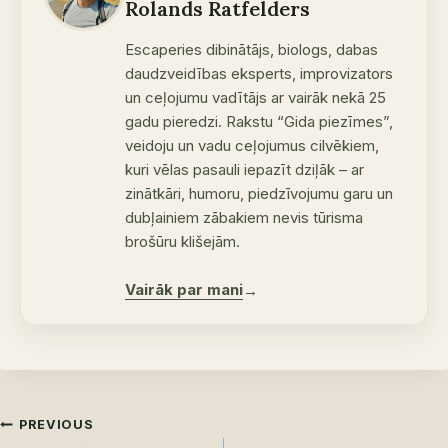
Rolands Ratfelders
Escaperies dibinātājs, biologs, dabas
daudzveidības eksperts, improvizators
un ceļojumu vadītājs ar vairāk nekā 25
gadu pieredzi. Rakstu “Gida piezīmes”,
veidoju un vadu ceļojumus cilvēkiem,
kuri vēlas pasauli iepazīt dziļāk – ar
zinātkāri, humoru, piedzīvojumu garu un
dubļainiem zābakiem nevis tūrisma
brošūru klišejām.
Vairāk par mani
→
Post
PREVIOUS