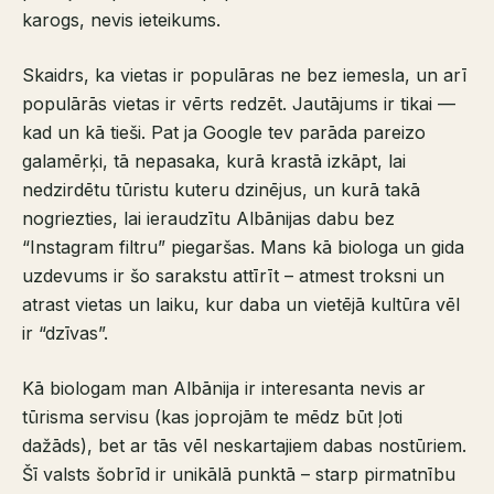
karogs, nevis ieteikums.
Skaidrs, ka vietas ir populāras ne bez iemesla, un arī
populārās vietas ir vērts redzēt. Jautājums ir tikai —
kad un kā tieši. Pat ja Google tev parāda pareizo
galamērķi, tā nepasaka, kurā krastā izkāpt, lai
nedzirdētu tūristu kuteru dzinējus, un kurā takā
nogriezties, lai ieraudzītu Albānijas dabu bez
“Instagram filtru” piegaršas. Mans kā biologa un gida
uzdevums ir šo sarakstu attīrīt – atmest troksni un
atrast vietas un laiku, kur daba un vietējā kultūra vēl
ir “dzīvas”.
Kā biologam man Albānija ir interesanta nevis ar
tūrisma servisu (kas joprojām te mēdz būt ļoti
dažāds), bet ar tās vēl neskartajiem dabas nostūriem.
Šī valsts šobrīd ir unikālā punktā – starp pirmatnību