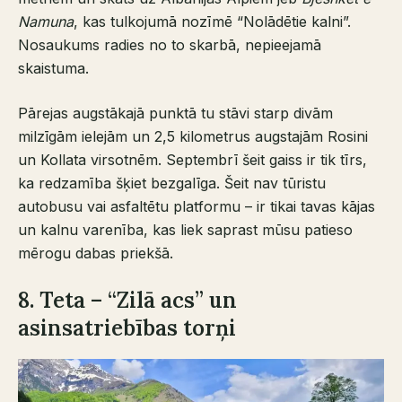
Namuna
, kas tulkojumā nozīmē “Nolādētie kalni”.
Nosaukums radies no to skarbā, nepieejamā
skaistuma.
Pārejas augstākajā punktā tu stāvi starp divām
milzīgām ielejām un 2,5 kilometrus augstajām Rosini
un Kollata virsotnēm. Septembrī šeit gaiss ir tik tīrs,
ka redzamība šķiet bezgalīga. Šeit nav tūristu
autobusu vai asfaltētu platformu – ir tikai tavas kājas
un kalnu varenība, kas liek saprast mūsu patieso
mērogu dabas priekšā.
8. Teta – “Zilā acs” un
asinsatriebības torņi