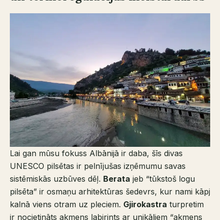
Lai gan mūsu fokuss Albānijā ir daba, šīs divas
UNESCO pilsētas ir pelnījušas izņēmumu savas
sistēmiskās uzbūves dēļ.
Berata
jeb “tūkstoš logu
pilsēta” ir osmaņu arhitektūras šedevrs, kur nami kāpj
kalnā viens otram uz pleciem.
Gjirokastra
turpretim
ir nocietināts akmens labirints ar unikāliem “akmens