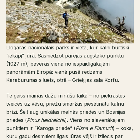
Llogaras nacionālais parks ir vieta, kur kalni burtiski
“iekāpj” jūrā. Sasniedzot pārejas augstāko punktu
(1027 m), paveras viena no iespaidīgākajām
panorāmām Eiropā: vienā pusē redzams
Karaburunas siluets, otrā – Grieķijas sala Korfu.
Te gaiss mainās dažu minūšu laikā – no piekrastes
tveices uz vēsu, priežu smaržas piesātinātu kalnu
brīzi. Šeit aug unikālas melnās priedes un Bosnijas
priedes (
Pinus heldreichii
). Viens no slavenākajiem
punktiem ir “Karoga priede” (
Pisha e Flamurit
) – koks,
kuru gadu desmitiem ilgais jūras vējš ir izliecis par