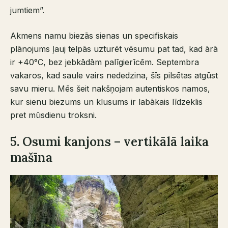
jumtiem”.
Akmens namu biezās sienas un specifiskais
plānojums ļauj telpās uzturēt vēsumu pat tad, kad ārā
ir +40°C, bez jebkādām palīgierīcēm. Septembra
vakaros, kad saule vairs nededzina, šīs pilsētas atgūst
savu mieru. Mēs šeit nakšņojam autentiskos namos,
kur sienu biezums un klusums ir labākais līdzeklis
pret mūsdienu troksni.
5. Osumi kanjons – vertikālā laika
mašīna