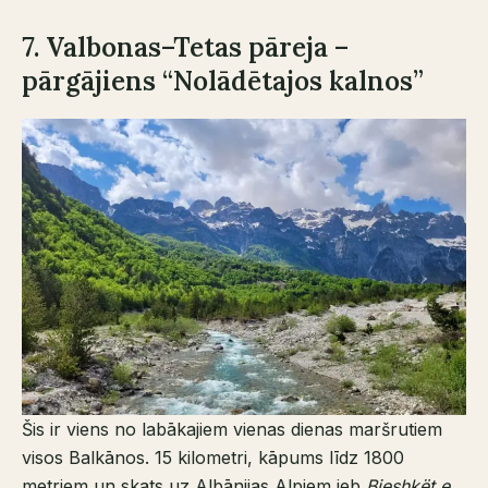
7. Valbonas–Tetas pāreja –
pārgājiens “Nolādētajos kalnos”
Šis ir viens no labākajiem vienas dienas maršrutiem
visos Balkānos. 15 kilometri, kāpums līdz 1800
metriem un skats uz Albānijas Alpiem jeb
Bjeshkët e