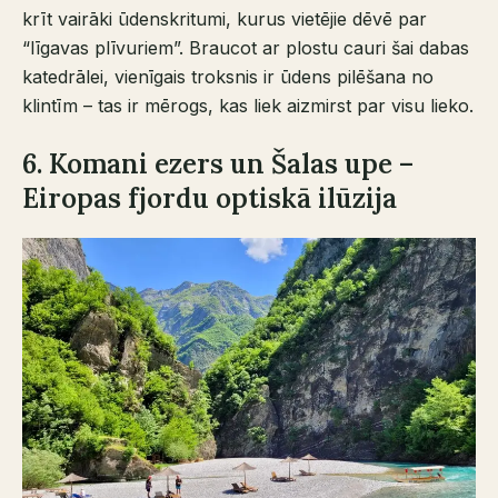
krīt vairāki ūdenskritumi, kurus vietējie dēvē par
“līgavas plīvuriem”. Braucot ar plostu cauri šai dabas
katedrālei, vienīgais troksnis ir ūdens pilēšana no
klintīm – tas ir mērogs, kas liek aizmirst par visu lieko.
6. Komani ezers un Šalas upe –
Eiropas fjordu optiskā ilūzija