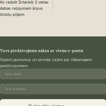
navigation
Ko redzēt Šrilankā: 5 vietas
dabas ceļojumam ārpus
tūristu pūļiem
Tavs piedzīvojums sākas ar vienu e-pastu
Saņem jaunumus un pirmais uzzini par nākamajiem
piedzīvojumiem.
Piekrītu saņemt jaunumus un iedvesmu no Escaperies.