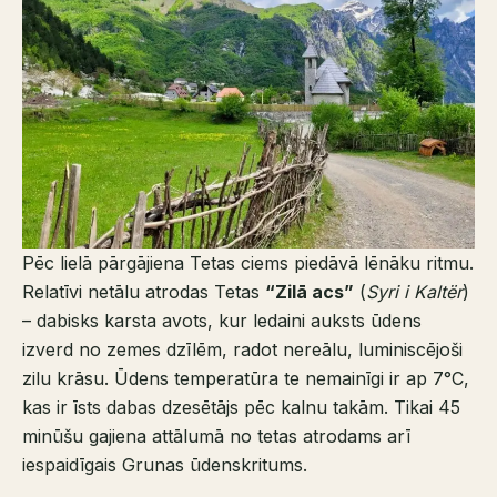
Pēc lielā pārgājiena Tetas ciems piedāvā lēnāku ritmu.
Relatīvi netālu atrodas Tetas
“Zilā acs”
(
Syri i Kaltër
)
– dabisks karsta avots, kur ledaini auksts ūdens
izverd no zemes dzīlēm, radot nereālu, luminiscējoši
zilu krāsu. Ūdens temperatūra te nemainīgi ir ap 7°C,
kas ir īsts dabas dzesētājs pēc kalnu takām. Tikai 45
minūšu gajiena attālumā no tetas atrodams arī
iespaidīgais Grunas ūdenskritums.