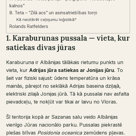
kalnos”
8. Teta – “Zilā acs” un asinsatriebības torņi
Kā neiztērēt ceļojumu loģistikā?
Rolands Ratfelders
1. Karaburunas pussala — vieta, kur
satiekas divas jūras
Karaburuna ir Albānijas tālākais rietumu punkts un
vieta, kur
Adrijas jūra satiekas ar Jonijas jūru
. To
šeit var fiziski sajust: ūdens temperatūra un krāsa
mainās, pārejot no seklākā Adrijas baseina dziļajā,
elektriski zilajā Jonijas jūrā. Tā kā pussalai nav asfalta
pievadceļu, te nokļūt var tikai ar laivu no Vloras.
Šī teritorija kopā ar Sazanas salu veido Albānijas
vienīgo Jūras nacionālo parku. Pussalas piekrastē
plešas blīvas
Posidonia oceanica
zemūdens pļavas.