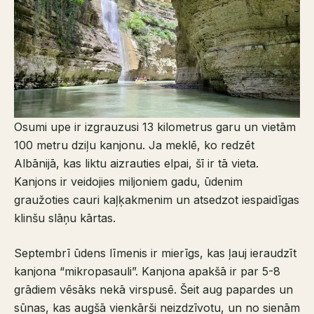
Osumi upe ir izgrauzusi 13 kilometrus garu un vietām
100 metru dziļu kanjonu. Ja meklē, ko redzēt
Albānijā, kas liktu aizrauties elpai, šī ir tā vieta.
Kanjons ir veidojies miljoniem gadu, ūdenim
graužoties cauri kaļķakmenim un atsedzot iespaidīgas
klinšu slāņu kārtas.
Septembrī ūdens līmenis ir mierīgs, kas ļauj ieraudzīt
kanjona “mikropasauli”. Kanjona apakšā ir par 5-8
grādiem vēsāks nekā virspusē. Šeit aug papardes un
sūnas, kas augšā vienkārši neizdzīvotu, un no sienām